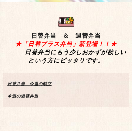
日替弁当 ＆ 週替弁当
★「日替プラス弁当」新登場！！★
日替弁当にもう少しおかずが欲しい
という方にピッタリです。
日替弁当 今週の献立
今週の週替弁当