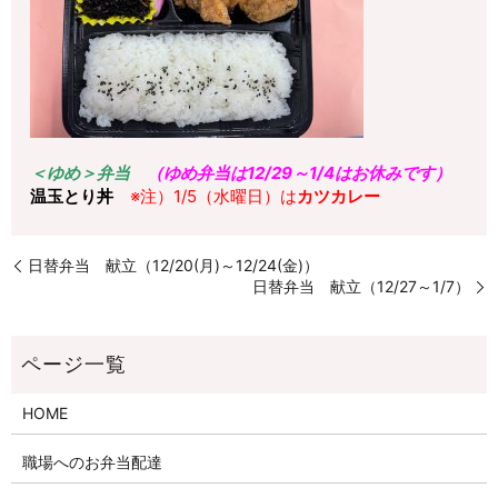
＜ゆめ＞弁当
（ゆめ弁当は12/29～1/4はお休みです）
温玉とり丼
※注）1/5（水曜日）は
カツカレー
日替弁当 献立（12/20(月)～12/24(金)）
日替弁当 献立（12/27～1/7）
HOME
職場へのお弁当配達