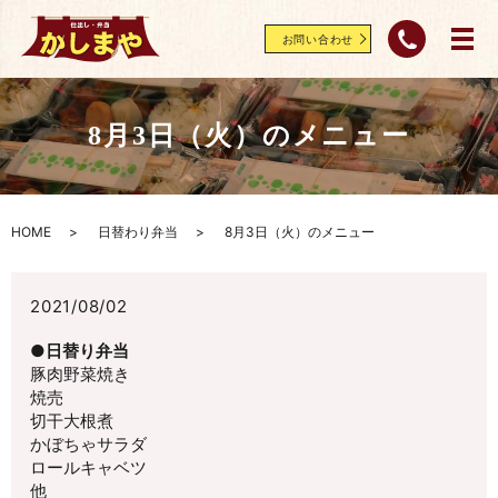
お問い合わせ
8月3日（火）のメニュー
HOME
日替わり弁当
8月3日（火）のメニュー
2021/08/02
●日替り弁当
豚肉野菜焼き
焼売
切干大根煮
かぼちゃサラダ
ロールキャベツ
他